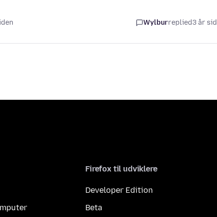
siden
Wylbur
replied
3 år si
Firefox til udviklere
Developer Edition
computer
Beta