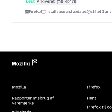
Løst
Arkiveret
2
479
Firefox
Installation and updates
stillet 3 år 
Mozilla
Firefox
Rapportér misbrug af
Hent
varemærke
Firefox til 