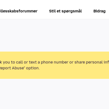
llesskabsforummer
Stil et spørgsmål
Bidrag
k you to call or text a phone number or share personal in
Report Abuse” option.