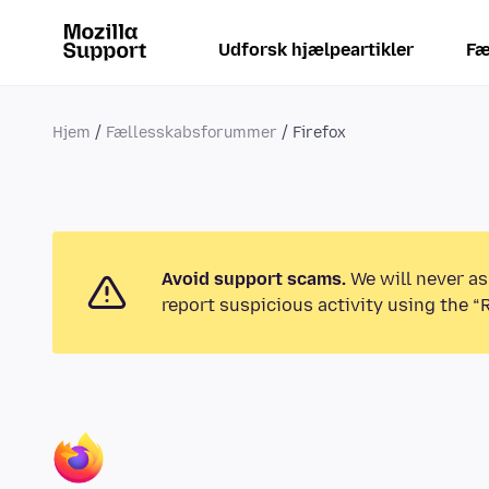
Udforsk hjælpeartikler
Fæ
Hjem
Fællesskabsforummer
Firefox
Avoid support scams.
We will never as
report suspicious activity using the “