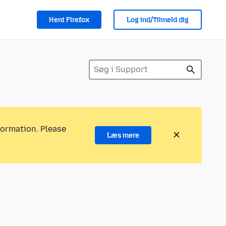
Hent Firefox
Log ind/Tilmeld dig
formation. Please
Læs mere