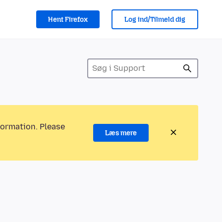
Hent Firefox
Log ind/Tilmeld dig
formation. Please
Læs mere