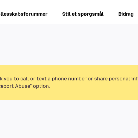
llesskabsforummer
Stil et spørgsmål
Bidrag
k you to call or text a phone number or share personal in
Report Abuse” option.