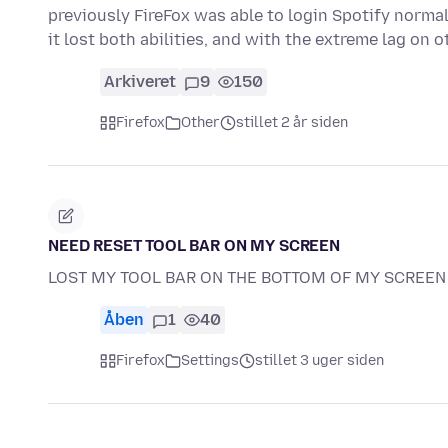
previously FireFox was able to login Spotify norma
it lost both abilities, and with the extreme lag on 
Arkiveret
9
150
Firefox
Other
stillet 2 år siden
NEED RESET TOOL BAR ON MY SCREEN
LOST MY TOOL BAR ON THE BOTTOM OF MY SCREEN 
Åben
1
40
Firefox
Settings
stillet 3 uger siden