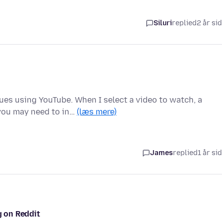
Siluri
replied
2 år si
es using YouTube. When I select a video to watch, a
 you may need to in…
(læs mere)
James
replied
1 år si
g on Reddit