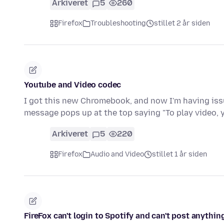
Arkiveret
5
260
Firefox
Troubleshooting
stillet 2 år siden
Youtube and Video codec
I got this new Chromebook, and now I'm having issu
message pops up at the top saying "To play video,
Arkiveret
5
220
Firefox
Audio and Video
stillet 1 år siden
FireFox can't login to Spotify and can't post anythin