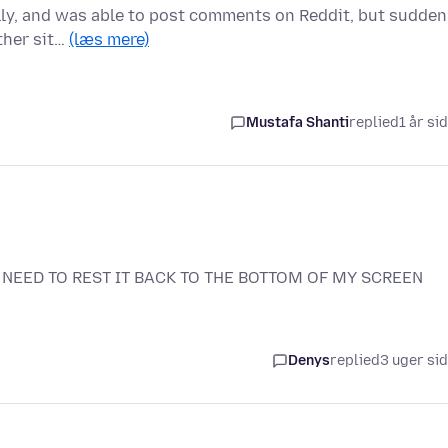
lly, and was able to post comments on Reddit, but sudden
other sit…
(læs mere)
Mustafa Shanti
replied
1 år si
NEED TO REST IT BACK TO THE BOTTOM OF MY SCREEN
Denys
replied
3 uger si