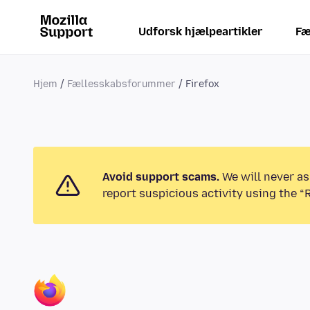
Udforsk hjælpeartikler
Fæ
Hjem
Fællesskabsforummer
Firefox
Avoid support scams.
We will never as
report suspicious activity using the “