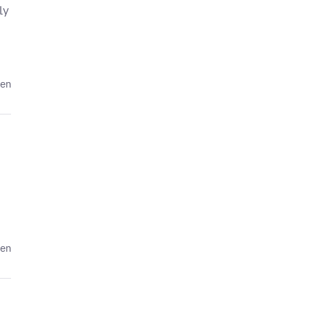
ly
den
den