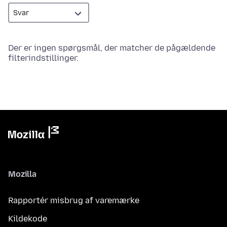
Der er ingen spørgsmål, der matcher de pågældende
filterindstillinger.
Mozilla
Rapportér misbrug af varemærke
Kildekode