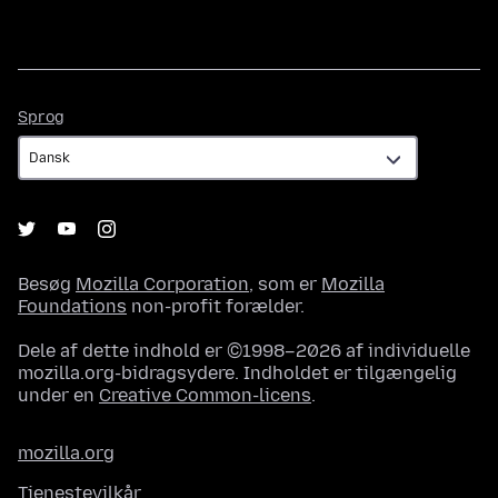
Sprog
Sprog
Besøg
Mozilla Corporation
, som er
Mozilla
Foundations
non-profit forælder.
Dele af dette indhold er ©1998–2026 af individuelle
mozilla.org-bidragsydere. Indholdet er tilgængelig
under en
Creative Common-licens
.
mozilla.org
Tjenestevilkår