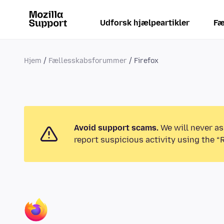
Udforsk hjælpeartikler
Fæ
Hjem
Fællesskabsforummer
Firefox
Avoid support scams.
We will never as
report suspicious activity using the “