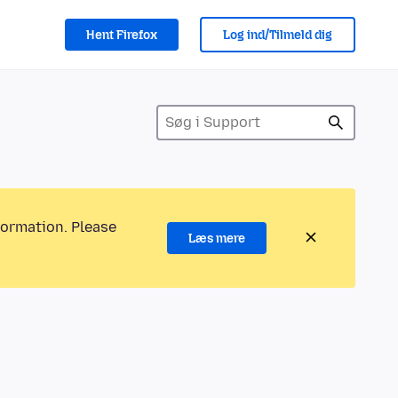
Hent Firefox
Log ind/Tilmeld dig
formation. Please
Læs mere