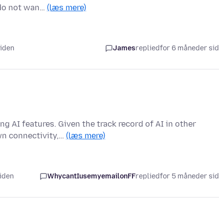
 do not wan…
(læs mere)
siden
James
replied
for 6 måneder si
ng AI features. Given the track record of AI in other
wn connectivity,…
(læs mere)
siden
WhycantIusemyemailonFF
replied
for 5 måneder si