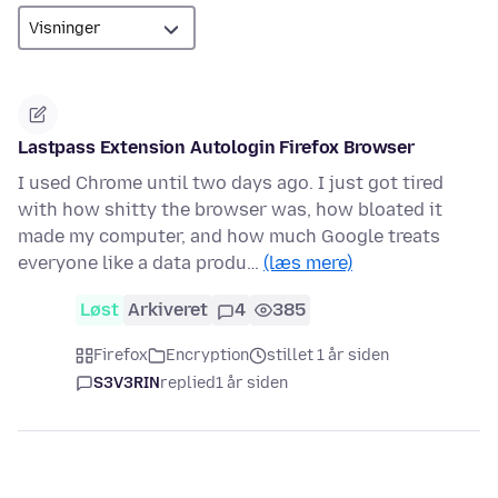
Lastpass Extension Autologin Firefox Browser
I used Chrome until two days ago. I just got tired
with how shitty the browser was, how bloated it
made my computer, and how much Google treats
everyone like a data produ…
(læs mere)
Løst
Arkiveret
4
385
Firefox
Encryption
stillet 1 år siden
S3V3RIN
replied
1 år siden