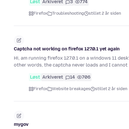
Løst
Arkiveret
3
774
Firefox
Troubleshooting
stillet 2 år siden
Captcha not working on firefox 127.0.1 yet again
Hi, am running firefox 127.0.1 on a windows 11 deskt
other words, the captcha never loads and I cannot
Løst
Arkiveret
14
706
Firefox
Website breakages
stillet 2 år siden
mygov