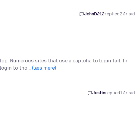
JohnD212
replied
2 år si
op. Numerous sites that use a captcha to login fail. In
 login to tho…
(læs mere)
Justin
replied
1 år si