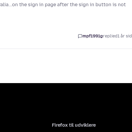
lia...on the sign in page after the sign in button is not
mpf1991g
replied
1 år si
Firefox til udviklere