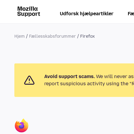
Udforsk hjælpeartikler
Fæ
Hjem
Fællesskabsforummer
Firefox
Avoid support scams.
We will never as
report suspicious activity using the “