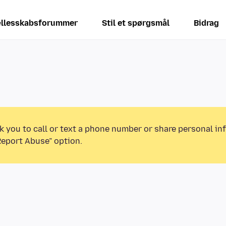
llesskabsforummer
Stil et spørgsmål
Bidrag
k you to call or text a phone number or share personal in
Report Abuse” option.