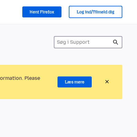
Hent Firefox
Log ind/Tilmeld dig
formation. Please
Læs mere