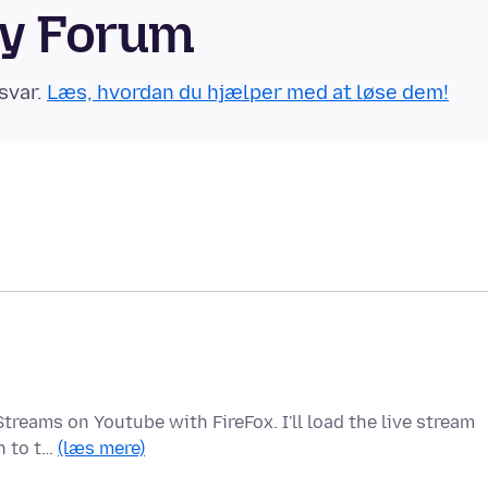
ty Forum
svar.
Læs, hvordan du hjælper med at løse dem!
treams on Youtube with FireFox. I'll load the live stream
ch to t…
(læs mere)