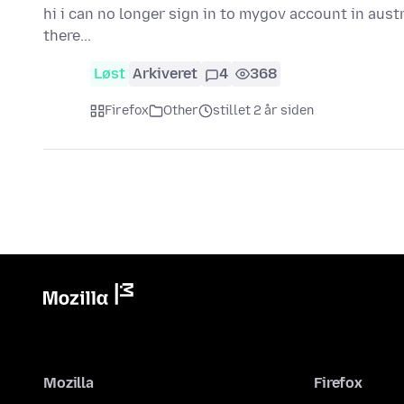
hi i can no longer sign in to mygov account in austra
there...
Løst
Arkiveret
4
368
Firefox
Other
stillet 2 år siden
Mozilla
Firefox