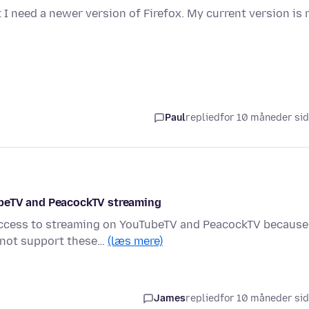
need a newer version of Firefox. My current version is 
Paul
replied
for 10 måneder si
ubeTV and PeacockTV streaming
t access to streaming on YouTubeTV and PeacockTV because
 not support these…
(læs mere)
James
replied
for 10 måneder si