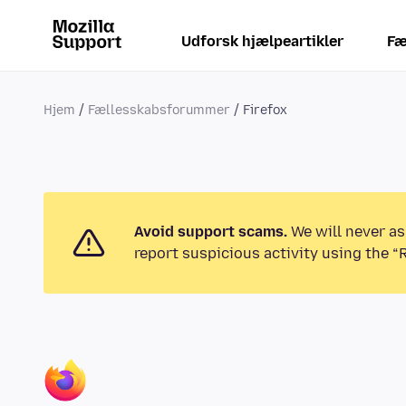
Udforsk hjælpeartikler
Fæ
Hjem
Fællesskabsforummer
Firefox
Avoid support scams.
We will never as
report suspicious activity using the “