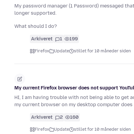
My password manager (1 Password) messaged that I 
longer supported.
What should I do?
Arkiveret
1
199
Firefox
Update
stillet for 10 måneder siden
My current Firefox browser does not support YouT
HI, I am having trouble with not being able to ge
my current browser on my desktop computer does
Arkiveret
2
160
Firefox
Update
stillet for 10 måneder siden