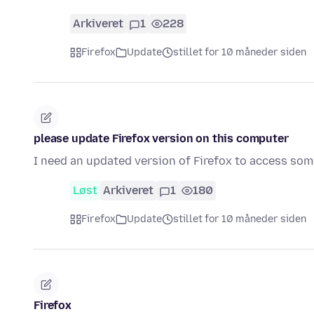
Arkiveret
1
228
Firefox
Update
stillet for 10 måneder siden
please update Firefox version on this computer
I need an updated version of Firefox to access so
Løst
Arkiveret
1
180
Firefox
Update
stillet for 10 måneder siden
Firefox