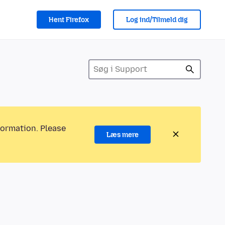
Hent Firefox
Log ind/Tilmeld dig
formation. Please
Læs mere