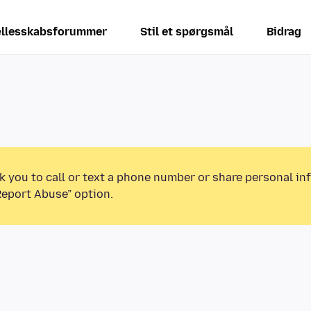
llesskabsforummer
Stil et spørgsmål
Bidrag
k you to call or text a phone number or share personal in
Report Abuse” option.