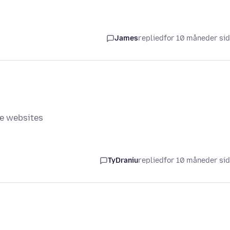
James
replied
for 10 måneder si
me websites
TyDraniu
replied
for 10 måneder si