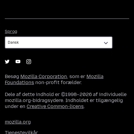
Sprog
Sprog
Besøg
Mozilla Corporation
, som er
Mozilla
Foundations
non-profit forælder.
Dele af dette indhold er ©1998–2026 af individuelle
mozilla.org-bidragsydere. Indholdet er tilgængelig
under en
Creative Common-licens
.
mozilla.org
Tjenestevilkår