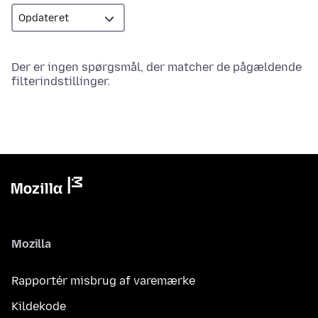
Der er ingen spørgsmål, der matcher de pågældende
filterindstillinger.
Mozilla
Rapportér misbrug af varemærke
Kildekode