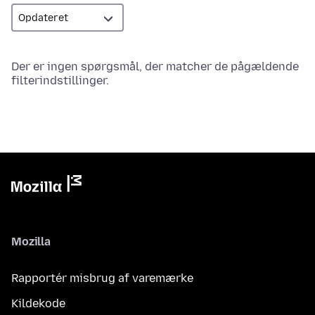
Der er ingen spørgsmål, der matcher de pågældende
filterindstillinger.
Mozilla
Rapportér misbrug af varemærke
Kildekode