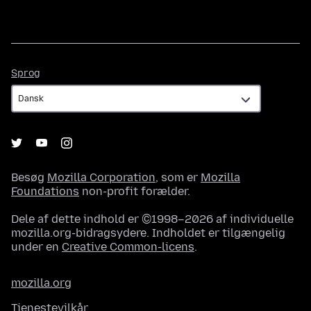
Sprog
Sprog
Besøg
Mozilla Corporation
, som er
Mozilla
Foundations
non-profit forælder.
Dele af dette indhold er ©1998–2026 af individuelle
mozilla.org-bidragsydere. Indholdet er tilgængelig
under en
Creative Common-licens
.
mozilla.org
Tjenestevilkår