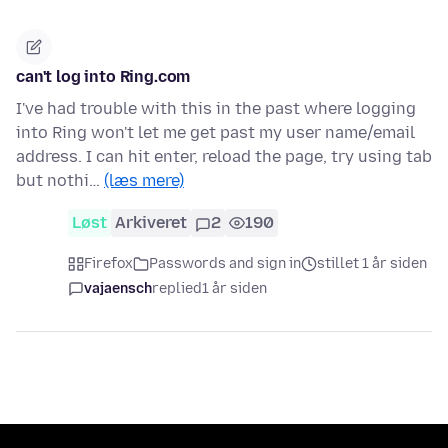
can't log into Ring.com
I've had trouble with this in the past where logging
into Ring won't let me get past my user name/email
address. I can hit enter, reload the page, try using tab
but nothi…
(læs mere)
Løst
Arkiveret
2
190
Firefox
Passwords and sign in
stillet 1 år siden
vajaensch
replied
1 år siden