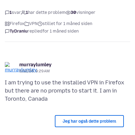
1
svar
1
har dette problem
30
visninger
Firefox
VPN
stillet for 1 måned siden
TyDraniu
replied
for 1 måned siden
murraylumley
6/12/26, 9:29 AM
I am trying to use the installed VPN in Firefox
but there are no prompts to start it. I am in
Jeg har også dette problem