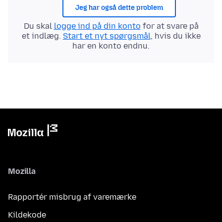
Jeg har også dette problem
Du skal
logge ind på din konto
for at svare på
et indlæg.
Start et nyt spørgsmål
, hvis du ikke
har en konto endnu.
Mozilla
Rapportér misbrug af varemærke
Kildekode