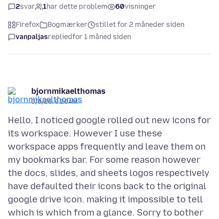
2
svar
1
har dette problem
60
visninger
Firefox
Bogmærker
stillet for 2 måneder siden
vanpaljas
replied
for 1 måned siden
bjornmikaelthomas
6/8/26, 9:20 AM
Hello, I noticed google rolled out new icons for
its workspace. However I use these
workspace apps frequently and leave them on
my bookmarks bar. For some reason however
the docs, slides, and sheets logos respectively
have defaulted their icons back to the original
google drive icon. making it impossible to tell
which is which from a glance. Sorry to bother