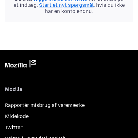
et indlæg.
Start et nyt spørgsmål
, hvis du ikke
har en konto endnu.
Mozilla
Rapportér misbrug af varemærke
Kildekode
Twitter