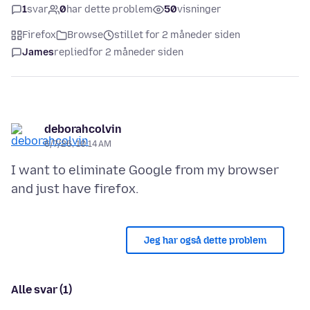
1
svar
0
har dette problem
50
visninger
Firefox
Browse
stillet for 2 måneder siden
James
replied
for 2 måneder siden
deborahcolvin
6/7/26, 10:14 AM
I want to eliminate Google from my browser
Jeg har også dette problem
Alle svar (1)