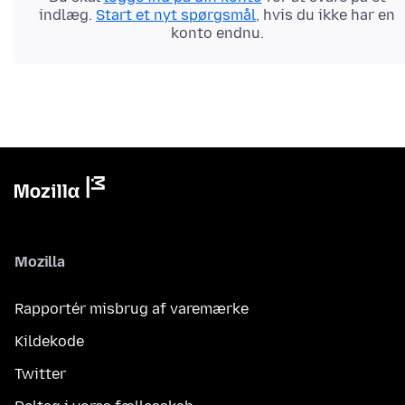
indlæg.
Start et nyt spørgsmål
, hvis du ikke har en
konto endnu.
Mozilla
Rapportér misbrug af varemærke
Kildekode
Twitter