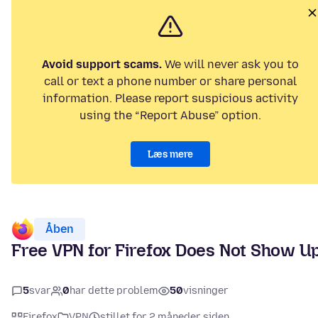
Avoid support scams.
We will never ask you to
call or text a phone number or share personal
information. Please report suspicious activity
using the “Report Abuse” option.
Læs mere
Åben
Free VPN for Firefox Does Not Show U
5
svar
0
har dette problem
50
visninger
Firefox
VPN
stillet for 2 måneder siden