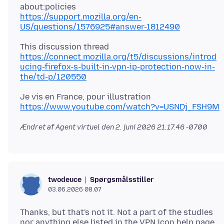
https://support.mozilla.org/en-
US/questions/1576925#answer-1812490
https://connect.mozilla.org/t5/discussions/introd
ucing-firefox-s-built-in-vpn-ip-protection-now-in-
the/td-p/120550
https://www.youtube.com/watch?v=USNDj_FSH9M
Ændret af Agent virtuel den
2. juni 2026 21.17.46 -0700
Spørgsmålsstiller
twodeuce
03.06.2026 08.07
Thanks, but that's not it. Not a part of the studies