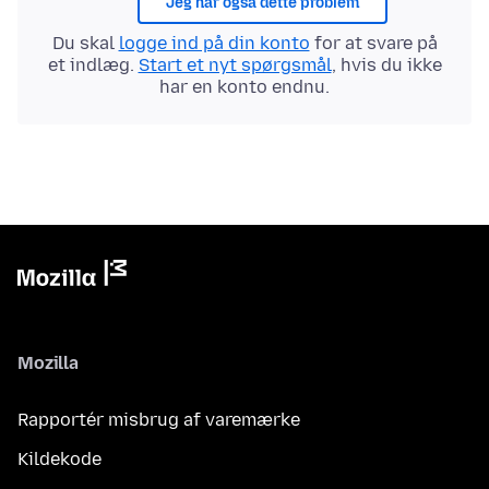
Jeg har også dette problem
Du skal
logge ind på din konto
for at svare på
et indlæg.
Start et nyt spørgsmål
, hvis du ikke
har en konto endnu.
Mozilla
Rapportér misbrug af varemærke
Kildekode