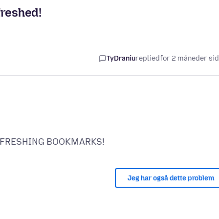
freshed!
TyDraniu
replied
for 2 måneder si
Jeg har også dette problem