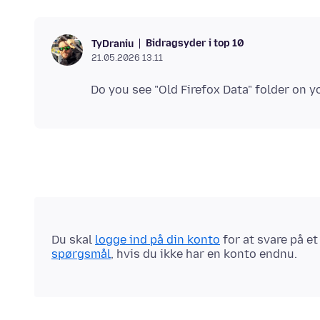
Bidragsyder i top 10
TyDraniu
21.05.2026 13.11
Du skal
logge ind på din konto
for at svare på e
spørgsmål
, hvis du ikke har en konto endnu.