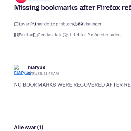
Missing bookmarks after Firefox re
1
svar
1
har dette problem
60
visninger
Firefox
Gendan data
stillet for 2 måneder siden
mary39
5/21/26, 11:42 AM
Alle svar (1)