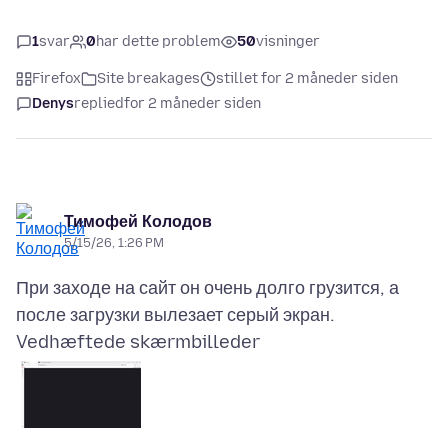
1
svar
0
har dette problem
50
visninger
Firefox
Site breakages
stillet for 2 måneder siden
Denys
replied
for 2 måneder siden
Тимофей Колодов
5/15/26, 1:26 PM
При заходе на сайт он очень долго грузится, а
Vedhæftede skærmbilleder