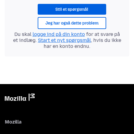
Stil et spørgsmål
Jeg har også dette problem
Du skal
logge ind på din konto
for at svare på
et indlæg.
Start et nyt spørgsmål
, hvis du ikke
har en konto endnu.
Mozilla