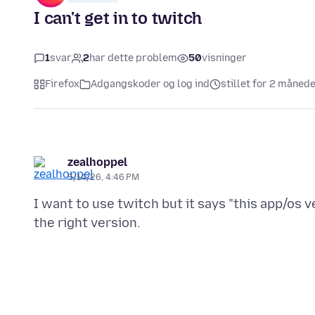
I can't get in to twitch
1
svar
2
har dette problem
50
visninger
Firefox
Adgangskoder og log ind
stillet for 2 måned
zealhoppel
5/14/26, 4:46 PM
I want to use twitch but it says "this app/os 