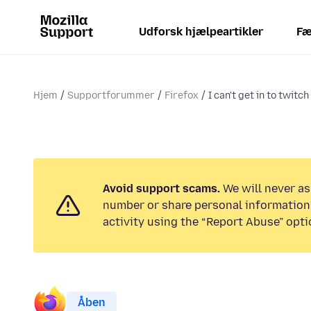
Udforsk hjælpeartikler
Fæ
Hjem
Supportforummer
Firefox
I can't get in to twitch
Avoid support scams.
We will never as
number or share personal information.
activity using the “Report Abuse” opti
Åben