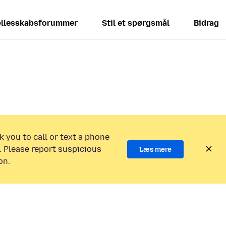
llesskabsforummer
Stil et spørgsmål
Bidrag
k you to call or text a phone
 Please report suspicious
Læs mere
on.