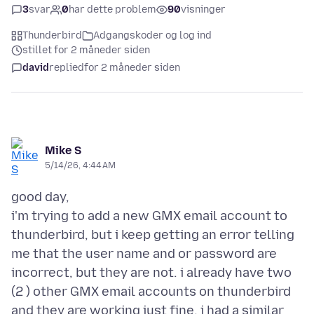
3
svar
0
har dette problem
90
visninger
Thunderbird
Adgangskoder og log ind
stillet for 2 måneder siden
david
replied
for 2 måneder siden
Mike S
5/14/26, 4:44 AM
good day,
i'm trying to add a new GMX email account to
thunderbird, but i keep getting an error telling
me that the user name and or password are
incorrect, but they are not. i already have two
(2 ) other GMX email accounts on thunderbird
and they are working just fine. i had a similar