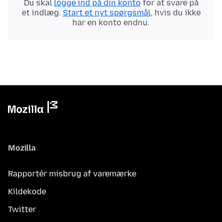
Du skal
logge ind på din konto
for at svare på
et indlæg.
Start et nyt spørgsmål
, hvis du ikke
har en konto endnu.
Mozilla
Rapportér misbrug af varemærke
Kildekode
Twitter