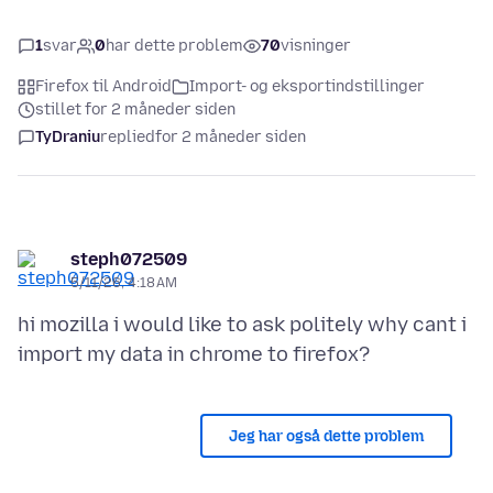
1
svar
0
har dette problem
70
visninger
Firefox til Android
Import- og eksportindstillinger
stillet for 2 måneder siden
TyDraniu
replied
for 2 måneder siden
steph072509
5/11/26, 4:18 AM
hi mozilla i would like to ask politely why cant i
Jeg har også dette problem