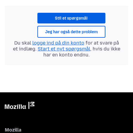
Stil et spørgsmål
Jeg har også dette problem
Du skal
logge ind på din konto
for at svare på
et indlæg.
Start et nyt spørgsmål
, hvis du ikke
har en konto endnu.
Mozilla