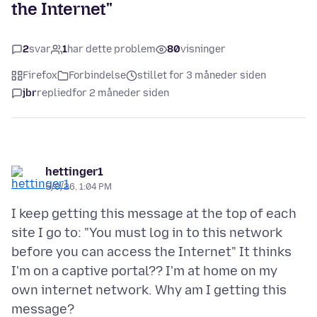
the Internet"
2
svar
1
har dette problem
80
visninger
Firefox
Forbindelse
stillet for 3 måneder siden
jbr
replied
for 2 måneder siden
hettinger1
5/8/26, 1:04 PM
I keep getting this message at the top of each
site I go to: "You must log in to this network
before you can access the Internet" It thinks
I'm on a captive portal?? I'm at home on my
own internet network. Why am I getting this