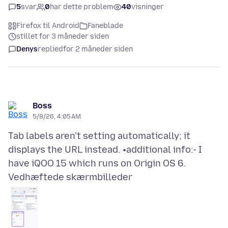
5
svar
0
har dette problem
40
visninger
Firefox til Android
Faneblade
stillet for 3 måneder siden
Denys
replied
for 2 måneder siden
Boss
5/8/26, 4:05 AM
Tab labels aren't setting automatically; it
displays the URL instead. •additional info:- I
Vedhæftede skærmbilleder