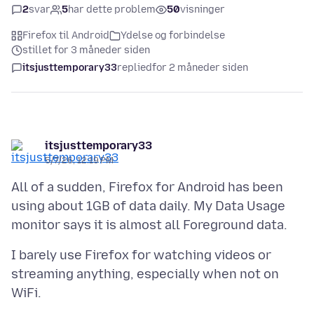
2
svar
5
har dette problem
50
visninger
Firefox til Android
Ydelse og forbindelse
stillet for 3 måneder siden
itsjusttemporary33
replied
for 2 måneder siden
itsjusttemporary33
5/7/26, 12:19 PM
All of a sudden, Firefox for Android has been
using about 1GB of data daily. My Data Usage
I barely use Firefox for watching videos or
streaming anything, especially when not on