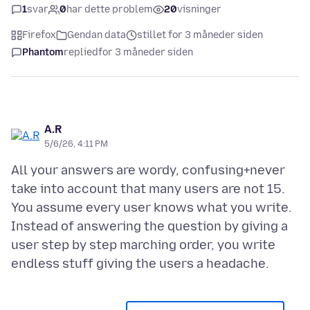
1
svar
0
har dette problem
20
visninger
Firefox
Gendan data
stillet for 3 måneder siden
Phantom
replied
for 3 måneder siden
A.R
5/6/26, 4:11 PM
All your answers are wordy, confusing+never
take into account that many users are not 15.
You assume every user knows what you write.
Instead of answering the question by giving a
user step by step marching order, you write