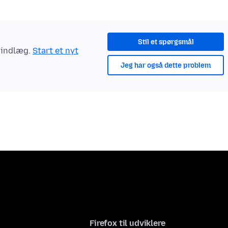
Stil et spørgsmål
t indlæg.
Start et nyt
Jeg har også dette problem
Firefox til udviklere