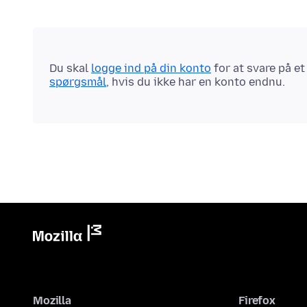
Du skal
logge ind på din konto
for at svare på e
spørgsmål
, hvis du ikke har en konto endnu.
Mozilla
Firefox