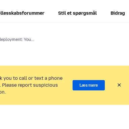
llesskabsforummer
Stil et spørgsmål
Bidrag
deployment: You...
k you to call or text a phone
 Please report suspicious
Læs mere
on.