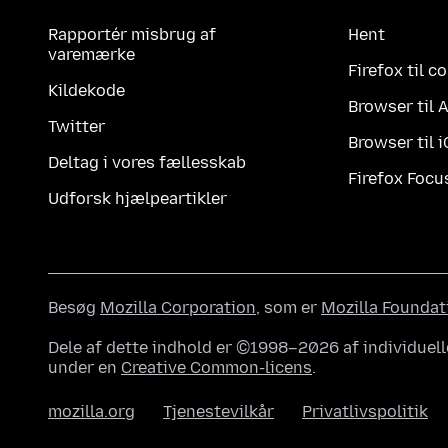
Rapportér misbrug af
Hent
varemærke
Firefox til 
Kildekode
Browser til 
Twitter
Browser til 
Deltag i vores fællesskab
Firefox Focu
Udforsk hjælpeartikler
Besøg
Mozilla Corporation
, som er
Mozilla Foundat
Dele af dette indhold er ©1998–2026 af individuell
under en
Creative Common-licens
.
mozilla.org
Tjenestevilkår
Privatlivspolitik