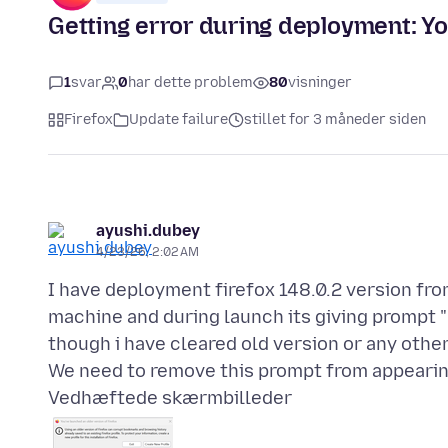
Getting error during deployment: Yo
1
svar
0
har dette problem
80
visninger
Firefox
Update failure
stillet for 3 måneder siden
ayushi.dubey
4/23/26, 2:02 AM
I have deployment firefox 148.0.2 version fro
machine and during launch its giving prompt "
though i have cleared old version or any othe
Vedhæftede skærmbilleder