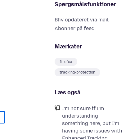
Spørgsmålsfunktioner
Bliv opdateret via mail
Abonner på feed
Mærkater
firefox
tracking-protection
Læs også
I'm not sure if I'm
understanding
something here, but I'm
having some issues with
Enhanced Tracking