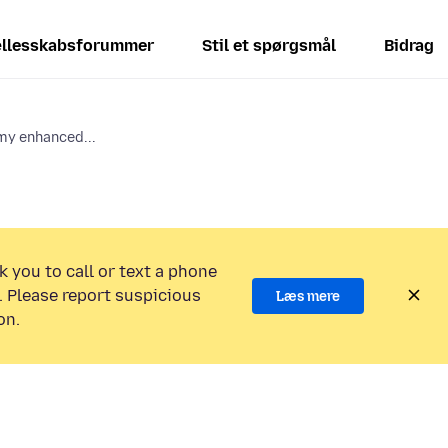
llesskabsforummer
Stil et spørgsmål
Bidrag
my enhanced...
k you to call or text a phone
 Please report suspicious
Læs mere
on.