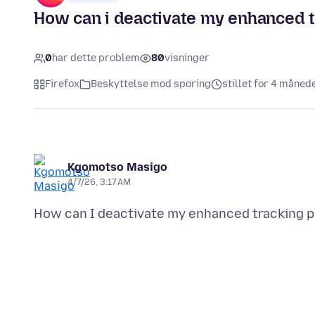
How can i deactivate my enhanced t
0
har dette problem
80
visninger
Firefox
Beskyttelse mod sporing
stillet for 4 måned
Kgomotso Masigo
4/7/26, 3:17 AM