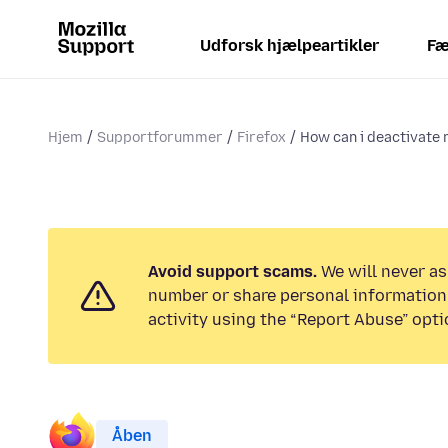
Udforsk hjælpeartikler
Fæ
Hjem
Supportforummer
Firefox
How can i deactivate 
Avoid support scams.
We will never as
number or share personal information.
activity using the “Report Abuse” opti
Åben