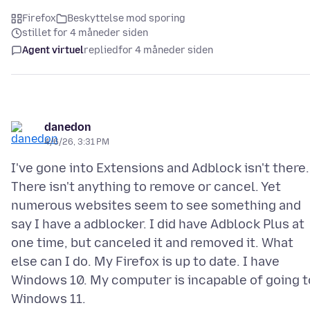
Firefox
Beskyttelse mod sporing
stillet for 4 måneder siden
Agent virtuel
replied
for 4 måneder siden
danedon
4/6/26, 3:31 PM
I've gone into Extensions and Adblock isn't there.
There isn't anything to remove or cancel. Yet
numerous websites seem to see something and
say I have a adblocker. I did have Adblock Plus at
one time, but canceled it and removed it. What
else can I do. My Firefox is up to date. I have
Windows 10. My computer is incapable of going t