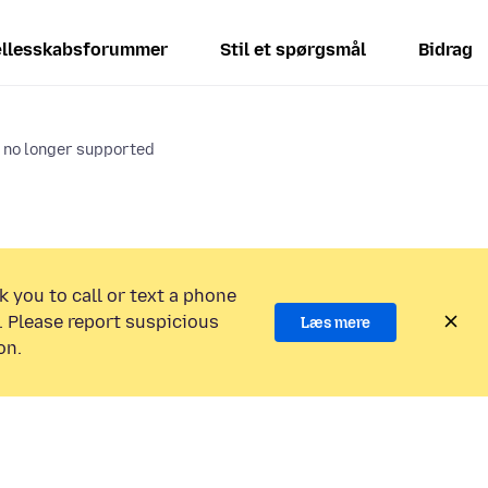
llesskabsforummer
Stil et spørgsmål
Bidrag
s no longer supported
k you to call or text a phone
 Please report suspicious
Læs mere
on.