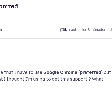
pported
en
jbr
replied
for 3 måneder si
me that I have to use
Google Chrome (preferred)
but
t I thought I'm using to get this support.? What