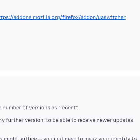
ttps://addons.mozilla.org/firefox/addon/uaswitcher
y further version, to be able to receive newer updates
ts might suffice — you just need to mask your identity to