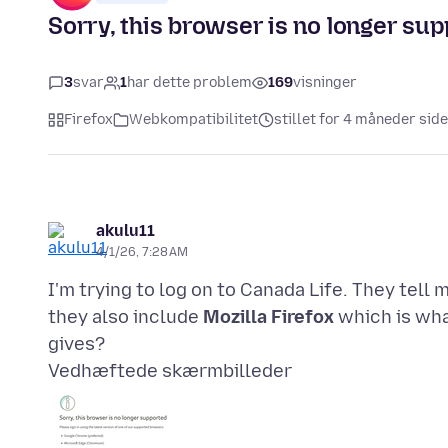
Sorry, this browser is no longer su
3
svar
1
har dette problem
169
visninger
Firefox
Webkompatibilitet
stillet for 4 måneder sid
akulu11
4/1/26, 7:28 AM
I'm trying to log on to Canada Life. They tell 
they also include
Mozilla Firefox
which is wha
Vedhæftede skærmbilleder