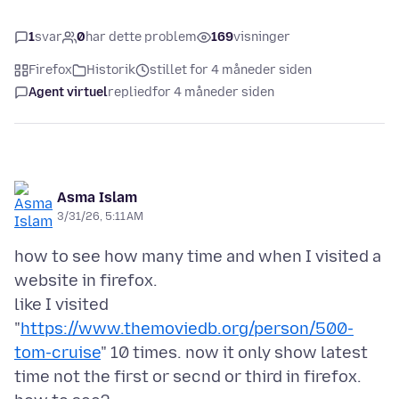
1
svar
0
har dette problem
169
visninger
Firefox
Historik
stillet for 4 måneder siden
Agent virtuel
replied
for 4 måneder siden
Asma Islam
3/31/26, 5:11 AM
how to see how many time and when I visited a
website in firefox.
like I visited
"
https://www.themoviedb.org/person/500-
tom-cruise
" 10 times. now it only show latest
time not the first or secnd or third in firefox.