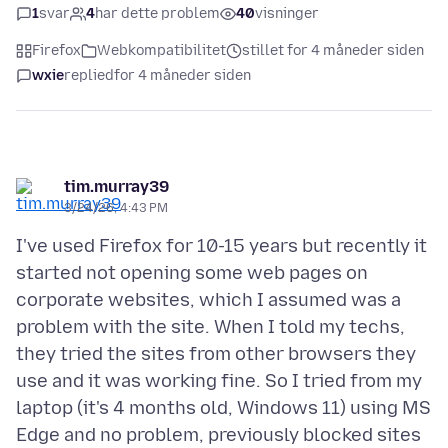
1
svar
4
har dette problem
40
visninger
Firefox
Webkompatibilitet
stillet for 4 måneder siden
wxie
replied
for 4 måneder siden
tim.murray39
3/24/26, 4:43 PM
I've used Firefox for 10-15 years but recently it
started not opening some web pages on
corporate websites, which I assumed was a
problem with the site. When I told my techs,
they tried the sites from other browsers they
use and it was working fine. So I tried from my
laptop (it's 4 months old, Windows 11) using MS
Edge and no problem, previously blocked sites