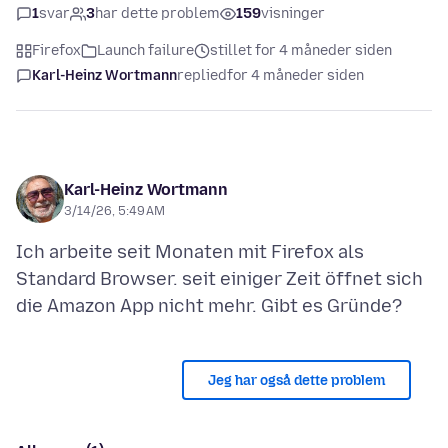
1
svar
3
har dette problem
159
visninger
Firefox
Launch failure
stillet for 4 måneder siden
Karl-Heinz Wortmann
replied
for 4 måneder siden
Karl-Heinz Wortmann
3/14/26, 5:49 AM
Ich arbeite seit Monaten mit Firefox als
Standard Browser. seit einiger Zeit öffnet sich
Jeg har også dette problem