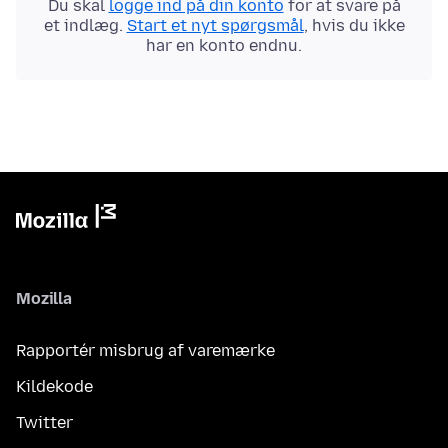
Du skal
logge ind på din konto
for at svare på
et indlæg.
Start et nyt spørgsmål
, hvis du ikke
har en konto endnu.
Mozilla
Rapportér misbrug af varemærke
Kildekode
Twitter