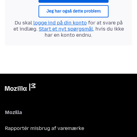
Jeg har også dette problem
Du skal
logge ind på din konto
for at svare på
et indlæg.
Start et nyt spørgsmål
, hvis du ikke
har en konto endnu.
Mozilla
Rapportér misbrug af varemærke