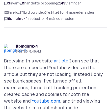
3
svar
0
har dette problem
149
visninger
Firefox
Lyd og video
stillet for 4 måneder siden
jlpmghrsx4
replied
for 4 måneder siden
jlpmghrsx4
3/12/26, 9:46 AM
Browsing this website
article
I can see that
there are embedded Youtube videos in the
article but they are not loading, instead I only
see blank spaces. I've turned off all
extensions, turned off tracking protection,
cleared cache and cookies for both the
website and
Youtube.com
, and tried viewing