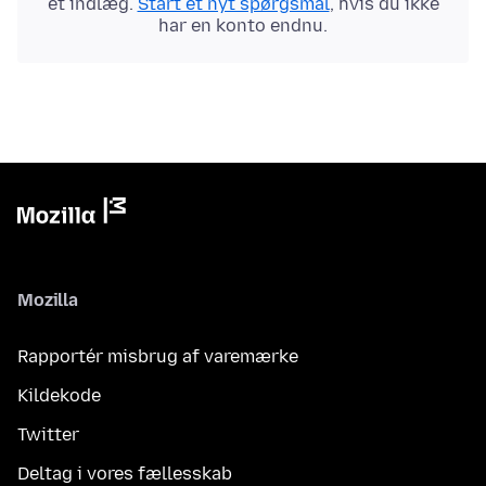
et indlæg.
Start et nyt spørgsmål
, hvis du ikke
har en konto endnu.
Mozilla
Rapportér misbrug af varemærke
Kildekode
Twitter
Deltag i vores fællesskab