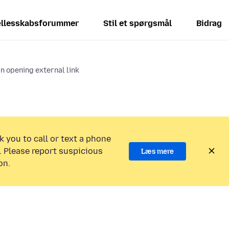
llesskabsforummer
Stil et spørgsmål
Bidrag
an opening external link
k you to call or text a phone
 Please report suspicious
Læs mere
on.