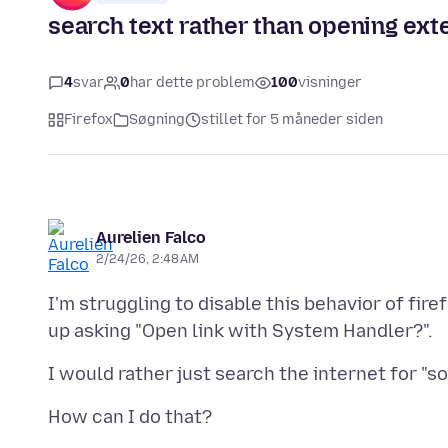
search text rather than opening exte
4
svar
0
har dette problem
100
visninger
Firefox
Søgning
stillet for 5 måneder siden
Aurelien Falco
2/24/26, 2:48 AM
I'm struggling to disable this behavior of fire