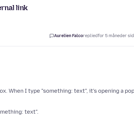
rnal link
Aurelien Falco
replied
for 5 måneder si
fox. When I type "something: text", it's opening a po