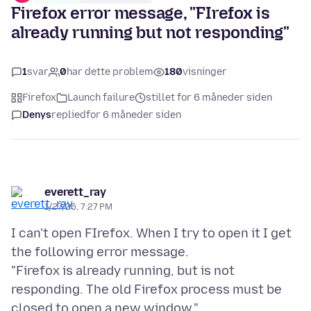
Firefox error message, "FIrefox is
already running but not responding"
1
svar
0
har dette problem
180
visninger
Firefox
Launch failure
stillet for 6 måneder siden
Denys
replied
for 6 måneder siden
everett_ray
1/27/26, 7:27 PM
I can't open FIrefox. When I try to open it I get
the following error message.
"Firefox is already running, but is not
responding. The old Firefox process must be
closed to open a new window."