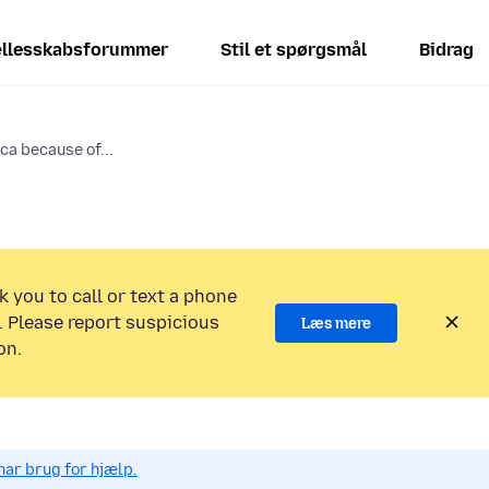
llesskabsforummer
Stil et spørgsmål
Bidrag
.ca because of...
k you to call or text a phone
 Please report suspicious
Læs mere
on.
har brug for hjælp.