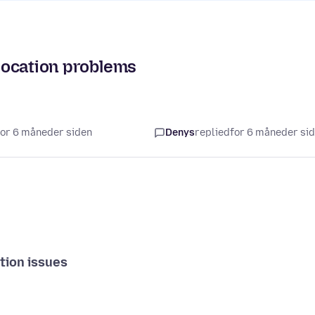
 location problems
 for 6 måneder siden
Denys
replied
for 6 måneder si