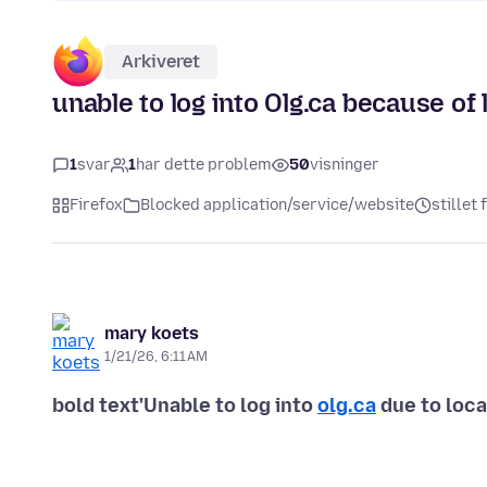
Arkiveret
unable to log into Olg.ca because of
1
svar
1
har dette problem
50
visninger
Firefox
Blocked application/service/website
stillet
mary koets
1/21/26, 6:11 AM
bold text'Unable to log into
olg.ca