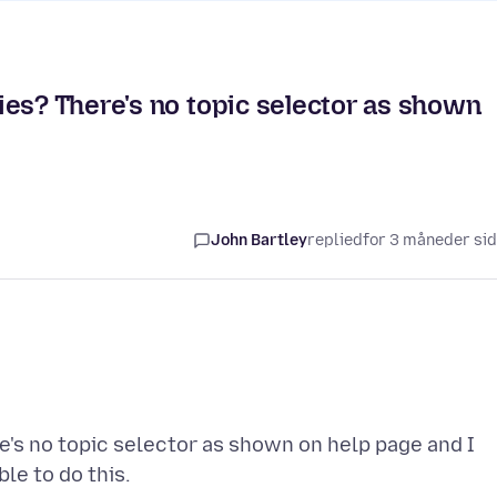
es? There's no topic selector as shown
John Bartley
replied
for 3 måneder si
's no topic selector as shown on help page and I