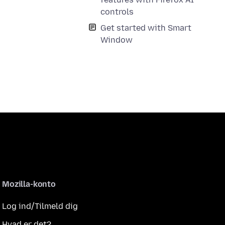
controls
Get started with Smart
Window
Mozilla-konto
Log ind/Tilmeld dig
Hvad er det?