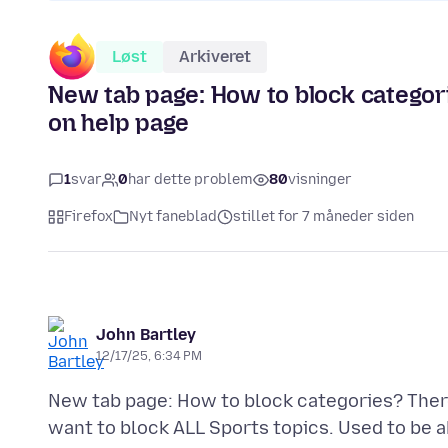
Løst
Arkiveret
New tab page: How to block categori
on help page
1
svar
0
har dette problem
80
visninger
Firefox
Nyt faneblad
stillet for 7 måneder siden
John Bartley
12/17/25, 6:34 PM
New tab page: How to block categories? There