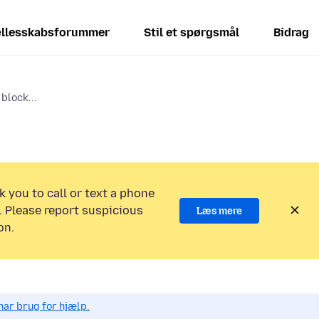
llesskabsforummer
Stil et spørgsmål
Bidrag
block...
k you to call or text a phone
 Please report suspicious
Læs mere
on.
har brug for hjælp.