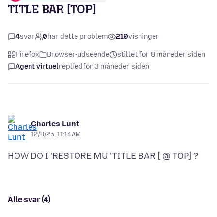
TITLE BAR [TOP]
4
svar
0
har dette problem
210
visninger
Firefox
Browser-udseende
stillet for 8 måneder siden
Agent virtuel
replied
for 3 måneder siden
Charles Lunt
12/8/25, 11:14 AM
Alle svar (4)