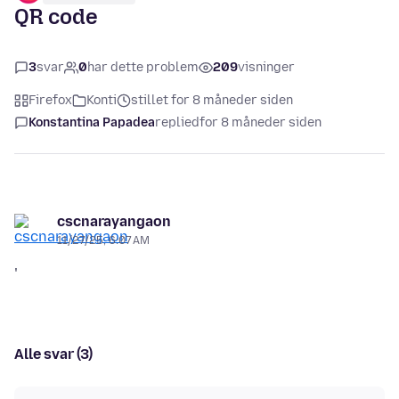
QR code
3
svar
0
har dette problem
209
visninger
Firefox
Konti
stillet for 8 måneder siden
Konstantina Papadea
replied
for 8 måneder siden
cscnarayangaon
11/27/25, 6:07 AM
'
Alle svar (3)