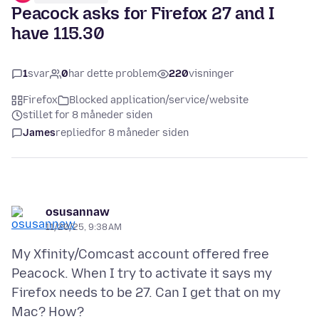
Peacock asks for Firefox 27 and I
have 115.30
1
svar
0
har dette problem
220
visninger
Firefox
Blocked application/service/website
stillet for 8 måneder siden
James
replied
for 8 måneder siden
osusannaw
11/20/25, 9:38 AM
My Xfinity/Comcast account offered free
Peacock. When I try to activate it says my
Firefox needs to be 27. Can I get that on my