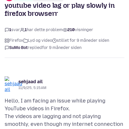
youtube video lag or play slowly in
firefox browserr
1
svar
1
har dette problem
210
visninger
Firefox
Lyd og video
stillet for 9 måneder siden
SuMo Bot
replied
for 9 måneder siden
sehjaad ail
11/9/25, 5:15 AM
Hello, I am facing an issue while playing
YouTube videos in Firefox.
The videos are lagging and not playing
smoothly, even though my internet connection