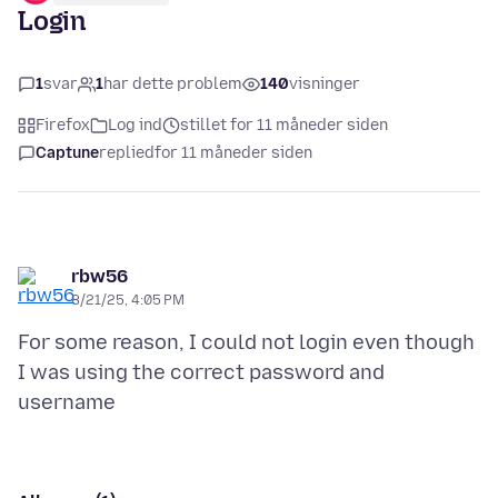
Login
1
svar
1
har dette problem
140
visninger
Firefox
Log ind
stillet for 11 måneder siden
Captune
replied
for 11 måneder siden
rbw56
8/21/25, 4:05 PM
For some reason, I could not login even though
I was using the correct password and