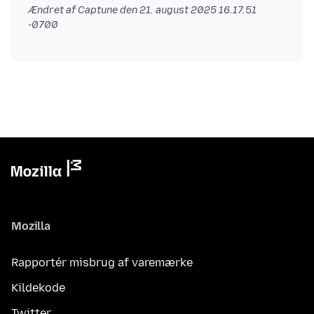
Ændret af Captune den
21. august 2025 16.17.51
-0700
Mozilla
Rapportér misbrug af varemærke
Kildekode
Twitter