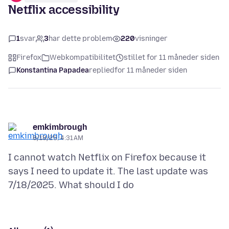
Netflix accessibility
1
svar
3
har dette problem
220
visninger
Firefox
Webkompatibilitet
stillet for 11 måneder siden
Konstantina Papadea
replied
for 11 måneder siden
emkimbrough
8/18/25, 4:31 AM
I cannot watch Netflix on Firefox because it
says I need to update it. The last update was