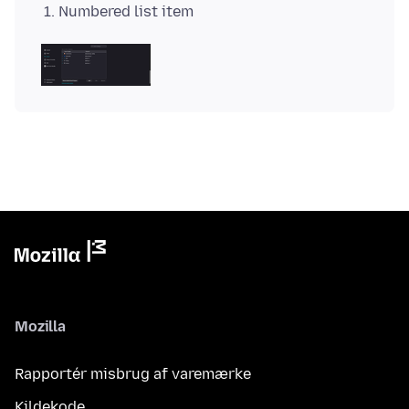
Numbered list item
Mozilla
Rapportér misbrug af varemærke
Kildekode