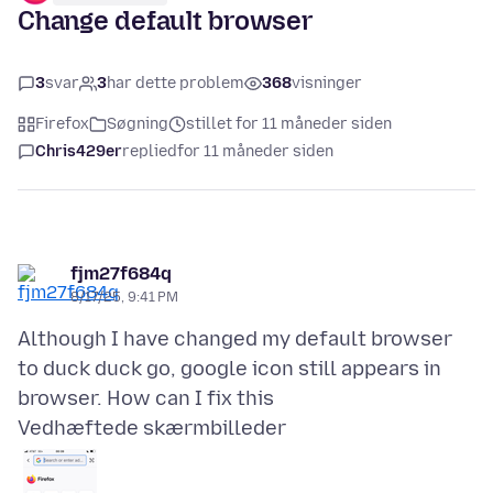
Change default browser
3
svar
3
har dette problem
368
visninger
Firefox
Søgning
stillet for 11 måneder siden
Chris429er
replied
for 11 måneder siden
fjm27f684q
8/17/25, 9:41 PM
Although I have changed my default browser
to duck duck go, google icon still appears in
Vedhæftede skærmbilleder