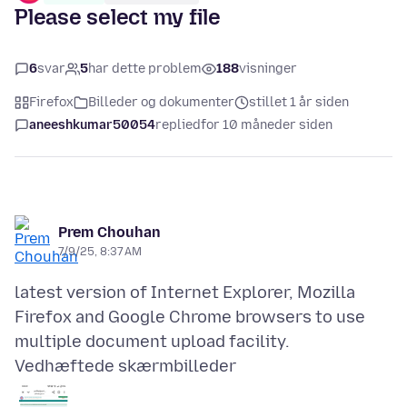
Please select my file
6
svar
5
har dette problem
188
visninger
Firefox
Billeder og dokumenter
stillet 1 år siden
aneeshkumar50054
replied
for 10 måneder siden
Prem Chouhan
7/9/25, 8:37 AM
latest version of Internet Explorer, Mozilla
Firefox and Google Chrome browsers to use
Vedhæftede skærmbilleder