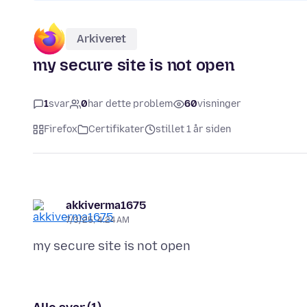
Arkiveret
my secure site is not open
1
svar
0
har dette problem
60
visninger
Firefox
Certifikater
stillet 1 år siden
akkiverma1675
7/3/25, 4:24 AM