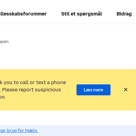
llesskabsforummer
Stil et spørgsmål
Bidrag
 open
k you to call or text a phone
 Please report suspicious
Læs mere
on.
har brug for hjælp.