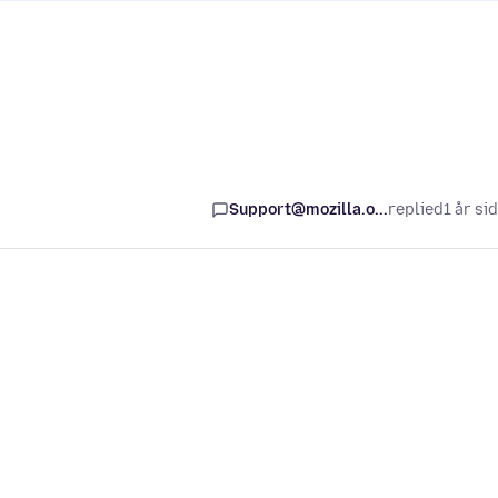
Support@mozilla.o...
replied
1 år si