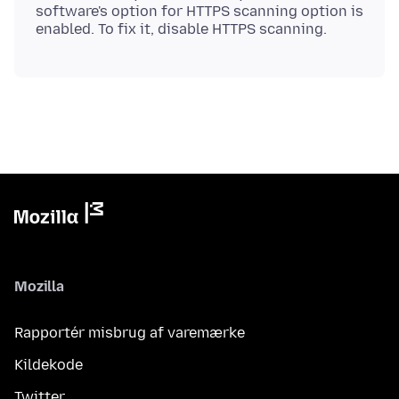
software's option for HTTPS scanning option is
Mozilla
Rapportér misbrug af varemærke
Kildekode
Twitter