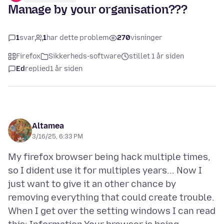
Manage by your organisation???
1
svar
1
har dette problem
270
visninger
Firefox
Sikkerheds-software
stillet 1 år siden
Ed
replied
1 år siden
Altamea
3/16/25, 6:33 PM
My firefox browser being hack multiple times,
so I dident use it for multiples years... Now I
just want to give it an other chance by
removing everything that could create trouble.
When I get over the setting windows I can read