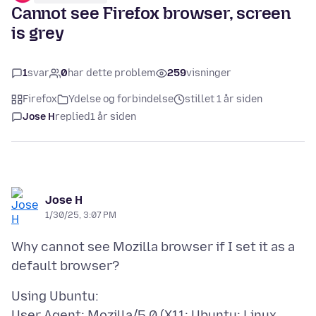
Cannot see Firefox browser, screen
is grey
1
svar
0
har dette problem
259
visninger
Firefox
Ydelse og forbindelse
stillet 1 år siden
Jose H
replied
1 år siden
Jose H
1/30/25, 3:07 PM
Why cannot see Mozilla browser if I set it as a
Using Ubuntu:
User Agent: Mozilla/5.0 (X11; Ubuntu; Linux