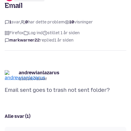
Email
1
svar
0
har dette problem
10
visninger
Firefox
Log ind
stillet 1 år siden
markwarner22
replied
1 år siden
andrewianlazarus
1/13/25, 7:18 AM
Alle svar (1)